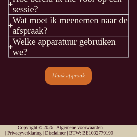
sessie?
Wat moet ik meenemen naar de
afspraak?
Welke apparatuur gebruiken
we?
Maak afspraak
Copyright © 2026 |
Algemene voorwaarden
|
Privacyverklaring
|
Disclaimer
| BTW: BE1032779190 |