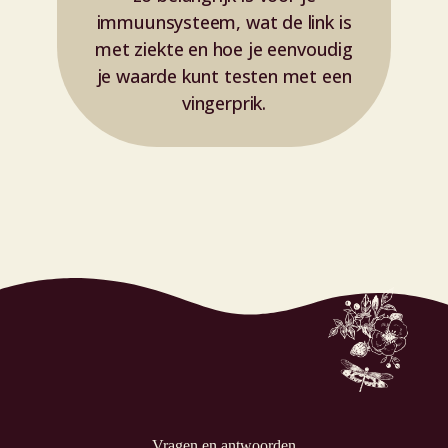
immuunsysteem, wat de link is
v
met ziekte en hoe je eenvoudig
je waarde kunt testen met een
b
vingerprik.
e
Vragen en antwoorden