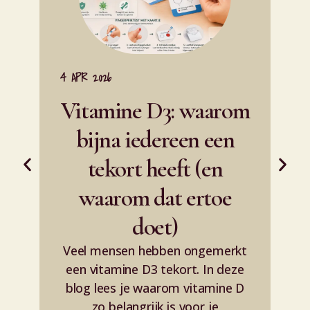
4 APR 2026
1 A
Vitamine D3: waarom
bijna iedereen een
tekort heeft (en
waarom dat ertoe
doet)
Veel mensen hebben ongemerkt
een vitamine D3 tekort. In deze
d
blog lees je waarom vitamine D
et
zo belangrijk is voor je